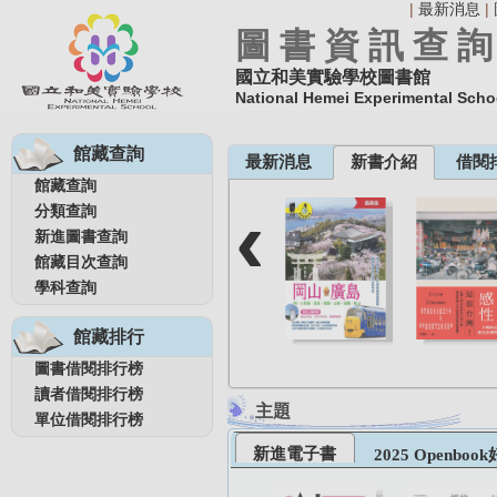
|
最新消息
|
圖 書 資 訊 查 詢
國立和美實驗學校圖書館
National Hemei Experimental Schoo
館藏查詢
館藏查詢
‹
分類查詢
新進圖書查詢
館藏目次查詢
學科查詢
館藏排行
圖書借閱排行榜
讀者借閱排行榜
主題
單位借閱排行榜
新進電子書
2025 Openbo